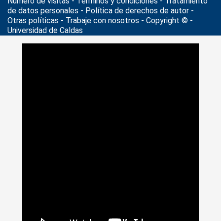
Número de visitas - Términos y condiciones
-
Tratamiento
de datos personales
- Política de derechos de autor -
Otras políticas - Trabaje con nosotros - Copyright © -
Universidad de Caldas
>
Noticias
>
Actualidad
>
Comunidad Universitaria de la U. de
Caldas conoció avances de la Política de Género