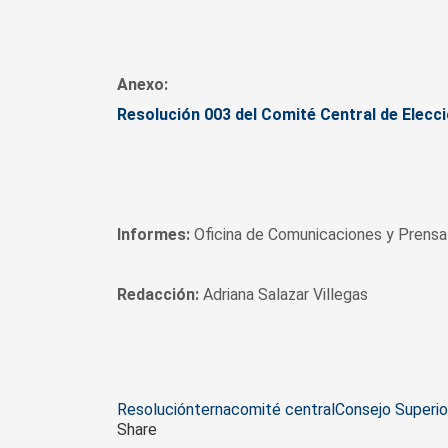
Anexo:
Resolución 003 del Comité Central de Elecc
Informes:
Oficina de Comunicaciones y Prensa 
Redacción:
Adriana Salazar Villegas
Tags
Resolución
terna
comité central
Consejo Superio
Share