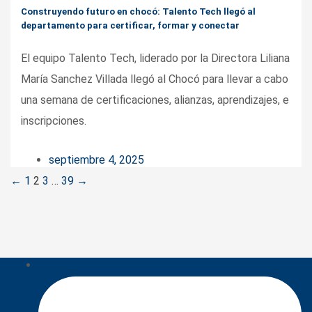
Construyendo futuro en chocó: Talento Tech llegó al
departamento para certificar, formar y conectar
El equipo Talento Tech, liderado por la Directora Liliana
María Sanchez Villada llegó al Chocó para llevar a cabo
una semana de certificaciones, alianzas, aprendizajes, e
inscripciones.
septiembre 4, 2025
Posts
←
1
2
3
…
39
→
navigation