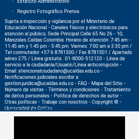
Estatuto Administrativo
Registro Fotográfico Prensa
Sujeta a inspección y vigilancia por el
Ministerio de
Educación Nacional
- Canales físicos y electrónicos para
atención al público, Sede Principal Calle 65 No 26 - 10,
Manizales Caldas Colombia. Horario de atención: 7:45 am -
11:45 am y 1:45 pm - 5:45 pm. Viernes: 7:00 am a 3:30 pm /
Tel conmutador +57 6 8781500 / Fax 8781501 / Apartado
aéreo 275 / Línea gratuita : 01-8000-512120 - Línea de
servicio a la ciudadanía/Usuario/Línea anticorrupción -
Email: atencionalciudadano@ucaldas.edu.co -
Notificaciones judiciales escribir a:
gestion.juridica@ucaldas.edu.co -
FAQ - Mapa del Sitio -
Número de visitas - Términos y condiciones
-
Tratamiento
de datos personales
- Política de derechos de autor -
Otras políticas - Trabaje con nosotros - Copyright © -
Universidad de Caldas
>
Noticias
>
Actualidad
>
“Universidad de Caldas en tu
Pueblo” graduará 170 Técnicos Profesionales en el
Departamento durante el primer semestre