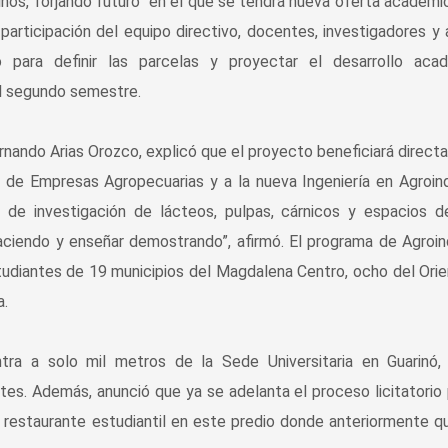
nos, forjando futuro” en el que se tendrá nueva oferta académi
articipación del equipo directivo, docentes, investigadores y 
no para definir las parcelas y proyectar el desarrollo acad
el segundo semestre.
ernando Arias Orozco, explicó que el proyecto beneficiará direc
 de Empresas Agropecuarias y a la nueva Ingeniería en Agroind
s de investigación de lácteos, pulpas, cárnicos y espacios 
ciendo y enseñar demostrando”, afirmó. El programa de Agroin
tudiantes de 19 municipios del Magdalena Centro, ocho del Ori
a.
ra a solo mil metros de la Sede Universitaria en Guarinó,
s. Además, anunció que ya se adelanta el proceso licitatorio 
 restaurante estudiantil en este predio donde anteriormente 