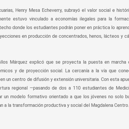
arias, Henry Mesa Echeverry, subrayó el valor social e histór
rmente estuvo vinculado a economías ilegales para la formac
in techo donde los estudiantes podrán poner en práctica lo apren
 proyecciones en producción de concentrados, henos, lácteos y cá
eballos Márquez explicó que se proyecta la puesta en marcha
micos y de proyección social. La cercanía a la vía que con
en un centro de difusión y extensión universitaria. Con esta apue
ertura regional —pasando de dos a 110 estudiantes de Medic
ar un modelo formativo orientado a que los jóvenes no solo 
n a la transformación productiva y social del Magdalena Centro.