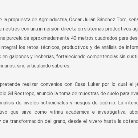
de la propuesta de Agroindustria, Óscar Julián Sánchez Toro, señ
emestres con una inmersión directa en sistemas productivos ag
 una parcela de aproximadamente 40 metros cuadrados para desa
ntegral los retos técnicos, productivos y de análisis de infor
s en galpones y lecherías, fortaleciendo competencias sin sustit
arios, sino articulando saberes.
 pretende realizar convenios con Casa Luker por lo cual el 
ablo Gil Restrepo, anunció la toma de muestras de suelo para eva
nálisis de niveles nutricionales y riesgos de cadmio. La inten
tivo que sirva como vitrina académica e investigativa, abo
 de transformación del grano, desde el vivero hasta la obten