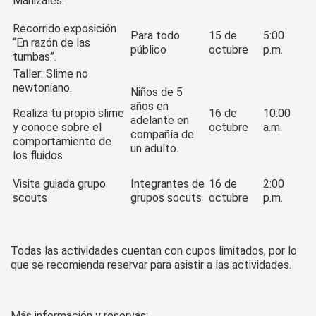
Manizales.
Recorrido exposición
Para todo
15 de
5:00
“En razón de las
público
octubre
p.m.
tumbas”.
Taller: Slime no
newtoniano.
Niños de 5
años en
Realiza tu propio slime
16 de
10:00
adelante en
y conoce sobre el
octubre
a.m.
compañía de
comportamiento de
un adulto.
los fluidos
Visita guiada grupo
Integrantes de
16 de
2:00
scouts
grupos socuts
octubre
p.m.
Todas las actividades cuentan con cupos limitados, por lo
que se recomienda reservar para asistir a las actividades.
Más información y reservas: