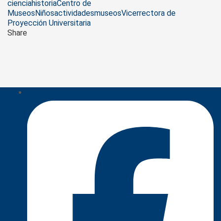
Tags
ciencia
historia
Centro de
Museos
Niños
actividades
museos
Vicerrectora de
Proyección Universitaria
Share