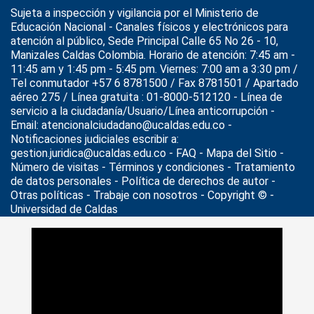
Sujeta a inspección y vigilancia por el
Ministerio de
Educación Nacional
- Canales físicos y electrónicos para
atención al público, Sede Principal Calle 65 No 26 - 10,
Manizales Caldas Colombia. Horario de atención: 7:45 am -
11:45 am y 1:45 pm - 5:45 pm. Viernes: 7:00 am a 3:30 pm /
Tel conmutador +57 6 8781500 / Fax 8781501 / Apartado
aéreo 275 / Línea gratuita : 01-8000-512120 - Línea de
servicio a la ciudadanía/Usuario/Línea anticorrupción -
Email: atencionalciudadano@ucaldas.edu.co -
Notificaciones judiciales escribir a:
gestion.juridica@ucaldas.edu.co -
FAQ - Mapa del Sitio -
Número de visitas - Términos y condiciones
-
Tratamiento
de datos personales
- Política de derechos de autor -
Otras políticas - Trabaje con nosotros - Copyright © -
Universidad de Caldas
>
Noticias
>
Eventos
>
Actividades en el Centro de Museos
durante la semana de receso escolar