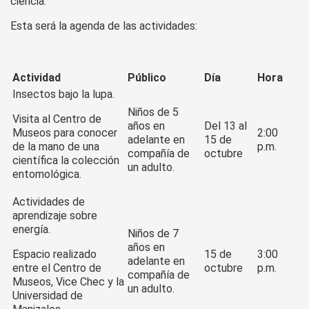
ciencia.
Esta será la agenda de las actividades:
Actividad
Público
Día
Hora
Insectos bajo la lupa.
Niños de 5
Visita al Centro de
años en
Del 13 al
Museos para conocer
2:00
adelante en
15 de
de la mano de una
p.m.
compañía de
octubre
científica la colección
un adulto.
entomológica.
Actividades de
aprendizaje sobre
energía.
Niños de 7
años en
Espacio realizado
15 de
3:00
adelante en
entre el Centro de
octubre
p.m.
compañía de
Museos, Vice Chec y la
un adulto.
Universidad de