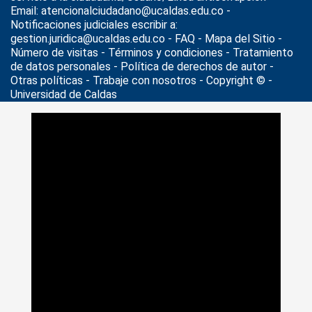
Email: atencionalciudadano@ucaldas.edu.co -
Notificaciones judiciales escribir a:
gestion.juridica@ucaldas.edu.co -
FAQ - Mapa del Sitio -
Número de visitas - Términos y condiciones
-
Tratamiento
de datos personales
- Política de derechos de autor -
Otras políticas - Trabaje con nosotros - Copyright © -
Universidad de Caldas
>
Noticias
>
Actualidad
>
Vicerrectora de proyección
universitaria nominada al premio Caldense del año 2021