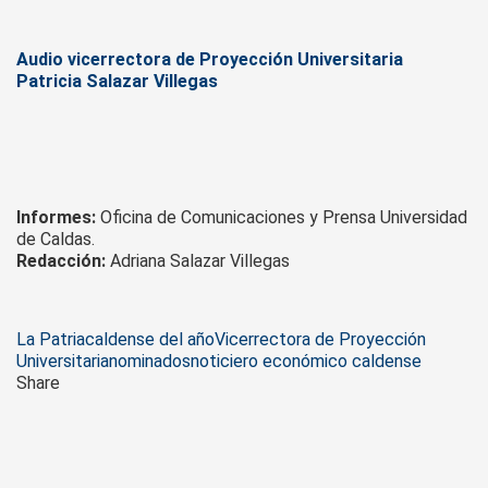
Audio vicerrectora de Proyección Universitaria
Patricia Salazar Villegas
Informes:
Oficina de Comunicaciones y Prensa Universidad
de Caldas.
Redacción:
Adriana Salazar Villegas
Tags
La Patria
caldense del año
Vicerrectora de Proyección
Universitaria
nominados
noticiero económico caldense
Share