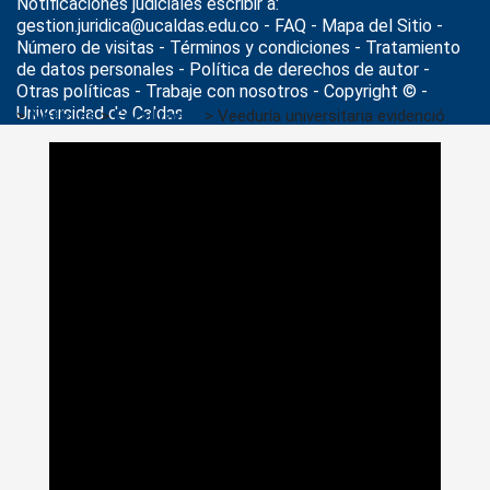
Notificaciones judiciales escribir a:
gestion.juridica@ucaldas.edu.co -
FAQ - Mapa del Sitio -
Número de visitas - Términos y condiciones
-
Tratamiento
de datos personales
- Política de derechos de autor -
Otras políticas - Trabaje con nosotros - Copyright © -
Universidad de Caldas
>
Noticias
>
FacultadIA
>
Veeduría universitaria evidenció
importantes avances en la obra del Edificio de Inteligencia
Artificial e Ingenierías