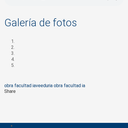
Galería de fotos
Tags
obra facultad ia
veeduria obra facultad ia
Share