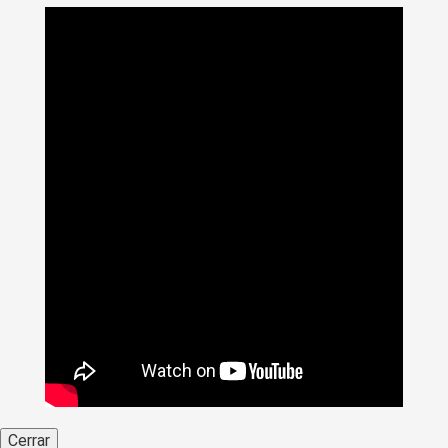
>
Noticias
>
Universidad al Día
>
Universidad de Caldas, sede
de La Semana de la Justicia Restaurativa en Caldas
Cerrar