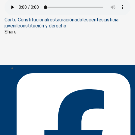
Tags
Corte Constitucional
restauración
adolescentes
justicia
juvenil
constitución y derecho
Share