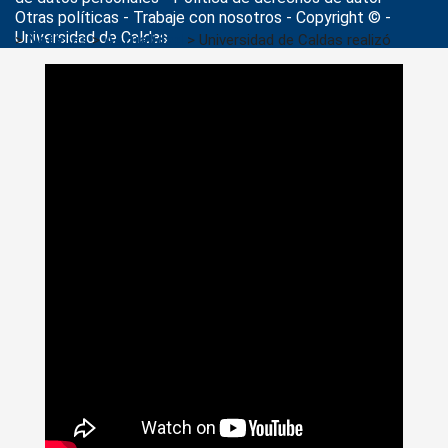
Otras políticas - Trabaje con nosotros - Copyright © -
Universidad de Caldas
>
Noticias
>
Actualidad
>
Universidad de Caldas realizó
exitoso conversatorio sobre Políticas Corporales, Territorio,
Desapariciones y Niñez