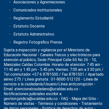
Asociaciones y Agremiaciones
Comunicados institucionales
Reglamento Estudiantil
Estatuto Docente
Estatuto Administrativo
Registro Fotográfico Prensa
Sujeta a inspección y vigilancia por el
Ministerio de
Educación Nacional
- Canales físicos y electrónicos para
atención al público, Sede Principal Calle 65 No 26 - 10,
Manizales Caldas Colombia. Horario de atención: 7:45 am -
11:45 am y 1:45 pm - 5:45 pm. Viernes: 7:00 am a 3:30 pm /
Tel conmutador +57 6 8781500 / Fax 8781501 / Apartado
aéreo 275 / Línea gratuita : 01-8000-512120 - Línea de
servicio a la ciudadanía/Usuario/Línea anticorrupción -
Email: atencionalciudadano@ucaldas.edu.co -
Notificaciones judiciales escribir a:
gestion.juridica@ucaldas.edu.co -
FAQ - Mapa del Sitio -
Número de visitas - Términos y condiciones
-
Tratamiento
de datos personales
- Política de derechos de autor -