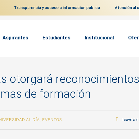
Transparencia y acceso a información pública
Atención al 
Aspirantes
Estudiantes
Institucional
Ofer
as otorgará reconocimientos
ramas de formación
Leave a 
NIVERSIDAD AL DÍA
,
EVENTOS