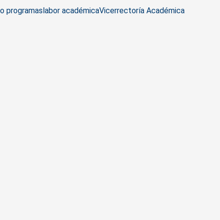
to programas
labor académica
Vicerrectoría Académica