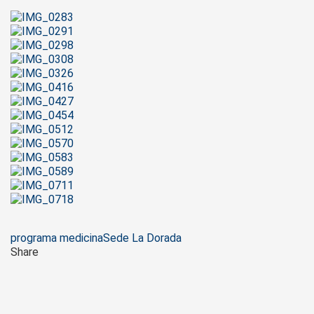
Tags
programa medicina
Sede La Dorada
Share