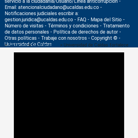
servicio a la ciudadanía/Usuario/Línea anticorrupción -
Email: atencionalciudadano@ucaldas.edu.co -
Notificaciones judiciales escribir a:
gestion.juridica@ucaldas.edu.co -
FAQ - Mapa del Sitio -
Número de visitas - Términos y condiciones
-
Tratamiento
de datos personales
- Política de derechos de autor -
Otras políticas - Trabaje con nosotros - Copyright © -
Universidad de Caldas
>
Noticias
>
Destacados
>
Universidad de Caldas fortalece
alianzas para llevar el programa de Medicina al Magdalena
Centro