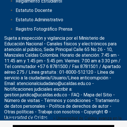
Reglamento Estudiantil
Estatuto Docente
Estatuto Administrativo
Registro Fotográfico Prensa
Sujeta a inspección y vigilancia por el
Ministerio de
Educación Nacional
- Canales físicos y electrónicos para
atención al público, Sede Principal Calle 65 No 26 - 10,
Manizales Caldas Colombia. Horario de atención: 7:45 am -
11:45 am y 1:45 pm - 5:45 pm. Viernes: 7:00 am a 3:30 pm /
Tel conmutador +57 6 8781500 / Fax 8781501 / Apartado
aéreo 275 / Línea gratuita : 01-8000-512120 - Línea de
servicio a la ciudadanía/Usuario/Línea anticorrupción -
Email: atencionalciudadano@ucaldas.edu.co -
Notificaciones judiciales escribir a:
gestion.juridica@ucaldas.edu.co -
FAQ - Mapa del Sitio -
Número de visitas - Términos y condiciones
-
Tratamiento
de datos personales
- Política de derechos de autor -
Otras políticas - Trabaje con nosotros - Copyright © -
Universidad de Caldas
>
Noticias
>
FacultadIA
>
Universidad de Caldas avanza en la
construcción de la Facultad de Inteligencia Artificial e