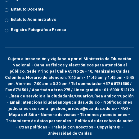
Estatuto Docente
Estatuto Administrativo
Registro Fotográfico Prensa
Sujeta a inspección y vigilancia por el
Ministerio de Educación
Nacional
- Canales físicos y electrónicos para atención al
público, Sede Principal Calle 65 No 26 - 10, Manizales Caldas
Colombia. Horario de atención: 7:45 am - 11:45 am y 1:45 pm - 5:45
pm. Viernes: 7:00 am a 3:30 pm / Tel conmutador +57 6 8781500 /
Fax 8781501 / Apartado aéreo 275 / Línea gratuita : 01-8000-512120
- Línea de servicio a la ciudadanía/Usuario/Línea anticorrupción
- Email: atencionalciudadano@ucaldas.edu.co - Notificaciones
judiciales escribir a: gestion.juridica@ucaldas.edu.co -
FAQ -
Mapa del Sitio - Número de visitas - Términos y condiciones
-
Tratamiento de datos personales
- Política de derechos de autor
- Otras políticas - Trabaje con nosotros - Copyright © -
Universidad de Caldas