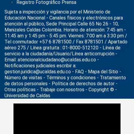
Registro Fotográfico Prensa
Sujeta a inspección y vigilancia por el
Ministerio de
Educación Nacional
- Canales físicos y electrónicos para
atención al público, Sede Principal Calle 65 No 26 - 10,
Manizales Caldas Colombia. Horario de atención: 7:45 am -
11:45 am y 1:45 pm - 5:45 pm. Viernes: 7:00 am a 3:30 pm /
Tel conmutador +57 6 8781500 / Fax 8781501 / Apartado
aéreo 275 / Línea gratuita : 01-8000-512120 - Línea de
servicio a la ciudadanía/Usuario/Línea anticorrupción -
Email: atencionalciudadano@ucaldas.edu.co -
Notificaciones judiciales escribir a:
gestion.juridica@ucaldas.edu.co -
FAQ - Mapa del Sitio -
Número de visitas - Términos y condiciones
-
Tratamiento
de datos personales
- Política de derechos de autor -
Otras políticas - Trabaje con nosotros - Copyright © -
Universidad de Caldas
>
Noticias
>
Actualidad
>
Tercer Coloquio de Geografía en la
U. de Caldas