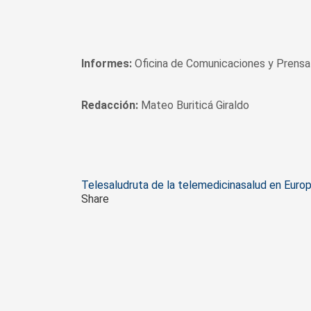
Informes:
Oficina de Comunicaciones y Prensa 
Redacción:
Mateo Buriticá Giraldo
Tags
Telesalud
ruta de la telemedicina
salud en Euro
Share