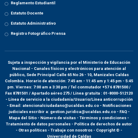
Reglamento Estudiantil
Estatuto Docente
Estatuto Administrativo
Registro Fotográfico Prensa
Sujeta a inspección y vigilancia por el
Ministerio de Educación
Nacional
- Canales físicos y electrónicos para atención al
público, Sede Principal Calle 65 No 26 - 10, Manizales Caldas
Colombia. Horario de atención: 7:45 am - 11:45 am y 1:45 pm - 5:45
pm. Viernes: 7:00 am a 3:30 pm / Tel conmutador +57 6 8781500 /
Fax 8781501 / Apartado aéreo 275 / Línea gratuita : 01-8000-512120
- Línea de servicio a la ciudadanía/Usuario/Línea anticorrupción
- Email: atencionalciudadano@ucaldas.edu.co - Notificaciones
judiciales escribir a: gestion.juridica@ucaldas.edu.co -
FAQ -
Mapa del Sitio - Número de visitas - Términos y condiciones
-
Tratamiento de datos personales
- Política de derechos de autor
- Otras políticas - Trabaje con nosotros - Copyright © -
Universidad de Caldas