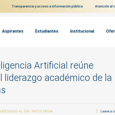
Transparencia y acceso a información pública
Atención al 
Aspirantes
Estudiantes
Institucional
Ofer
igencia Artificial reúne
l liderazgo académico de la
as
Leave a 
VERSIDAD AL DÍA
,
FACULTADIA