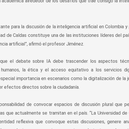
n académica alrededor de los desafíos que trae consigo la intel
e para la discusión de la inteligencia artificial en Colombia y 
dad de Caldas constituye una de las instituciones líderes del paí
ncia artificial”, afirmó el profesor Jiménez.
ó que el debate sobre IA debe trascender los aspectos técn
umanos, la ética y el acceso equitativo a los servicios dig
ecial importancia en escenarios como la digitalización de la ju
r efectos directos sobre la ciudadanía.
esponsabilidad de convocar espacios de discusión plural que p
ias que actualmente se tramitan en el país. “La Universidad de
tidad reflexiva que convoque estas discusiones, genere anál