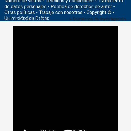
Número de visitas - Términos y condiciones
-
Tratamiento
de datos personales
- Política de derechos de autor -
Otras políticas - Trabaje con nosotros - Copyright © -
Universidad de Caldas
>
Noticias
>
Universidad al Día
>
Semilleros de Investigación
de la Universidad de Caldas se reunieron en torno al Medio
Ambiente