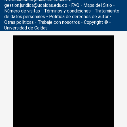
gestion.juridica@ucaldas.edu.co -
FAQ - Mapa del Sitio -
Número de visitas - Términos y condiciones
-
Tratamiento
de datos personales
- Política de derechos de autor -
Otras políticas - Trabaje con nosotros - Copyright © -
Universidad de Caldas
>
Noticias
>
Actualidad
>
Se posesionan cinco Decanos de
las Facultades de la Universidad de Caldas