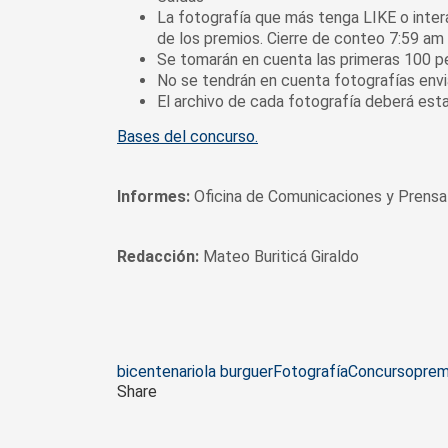
La fotografía que más tenga LIKE o inte
de los premios. Cierre de conteo 7:59 am
Se tomarán en cuenta las primeras 100 pe
No se tendrán en cuenta fotografías envi
El archivo de cada fotografía deberá est
Bases del concurso.
Informes:
Oficina de Comunicaciones y Prensa
Redacción:
Mateo Buriticá Giraldo
Tags
bicentenario
la burguer
Fotografía
Concurso
prem
Share