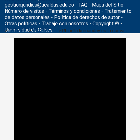
gestion.juridica@ucaldas.edu.co -
FAQ - Mapa del Sitio -
Número de visitas - Términos y condiciones
-
Tratamiento
de datos personales
- Política de derechos de autor -
Otras políticas - Trabaje con nosotros - Copyright © -
Universidad de Caldas
>
Noticias
>
Actualidad
>
Rhinella kumanday es la nueva
especie de sapo que investigadores de la U. de Caldas
descubren para el país