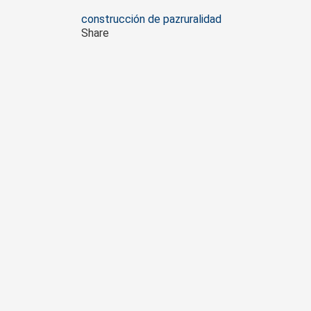
Tags
construcción de paz
ruralidad
Share