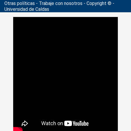
Otras políticas - Trabaje con nosotros - Copyright © -
Universidad de Caldas
>
Noticias
>
Actualidad
>
“Preguntas y Respuestas sobre los
Derechos de Autor en los entornos virtuales”