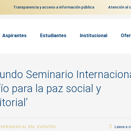
Transparencia y acceso a información pública
Atención al 
Aspirantes
Estudiantes
Institucional
Ofer
gundo Seminario Internacion
ío para la paz social y
torial’
Leave a 
IVERSIDAD AL DÍA
,
EVENTOS