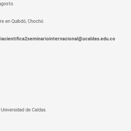
agosto.
bre en Quibdó, Chochó.
iacientifica2seminariointernacional@ucaldas.edu.co
Universidad de Caldas.