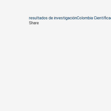
Tags
resultados de investigación
Colombia Científica
Share