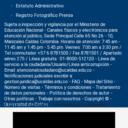
Estatuto Administrativo
Registro Fotográfico Prensa
Sujeta a inspección y vigilancia por el
Ministerio de
Educación Nacional
- Canales físicos y electrónicos para
atención al público, Sede Principal Calle 65 No 26 - 10,
Manizales Caldas Colombia. Horario de atención: 7:45 am -
11:45 am y 1:45 pm - 5:45 pm. Viernes: 7:00 am a 3:30 pm /
Tel conmutador +57 6 8781500 / Fax 8781501 / Apartado
aéreo 275 / Línea gratuita : 01-8000-512120 - Línea de
servicio a la ciudadanía/Usuario/Línea anticorrupción -
Email: atencionalciudadano@ucaldas.edu.co -
Notificaciones judiciales escribir a:
gestion.juridica@ucaldas.edu.co -
FAQ - Mapa del Sitio -
Número de visitas - Términos y condiciones
-
Tratamiento
de datos personales
- Política de derechos de autor -
Otras políticas - Trabaje con nosotros - Copyright © -
Universidad de Caldas
>
Noticias
>
Actualidad
>
Ponencia de Humanidades
Digitales y Complejidad en el primer Coloquio Internacional de
Humanidades