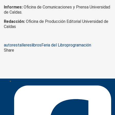
Informes:
Oficina de Comunicaciones y Prensa Universidad
de Caldas.
Redacción:
Oficina de Producción Editorial Universidad de
Caldas
Tags
autores
talleres
libros
Feria del Libro
programación
Share