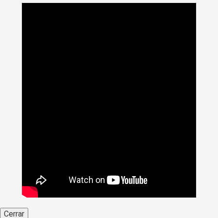
>
Noticias
>
Actualidad
>
Periodismo después del Covid, en
la Feria del Libro de Manizales
Cerrar