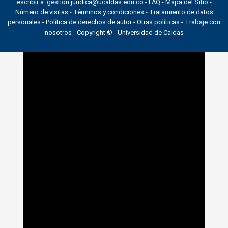
escribir a: gestion.juridica@ucaldas.edu.co -
FAQ - Mapa del Sitio -
Número de visitas - Términos y condiciones
-
Tratamiento de datos
personales
- Política de derechos de autor - Otras políticas - Trabaje con
nosotros - Copyright © - Universidad de Caldas
>
Noticias
>
Actualidad
>
Oficina de Atención al Ciudadano
de la Universidad de Caldas a disposición de la comunidad