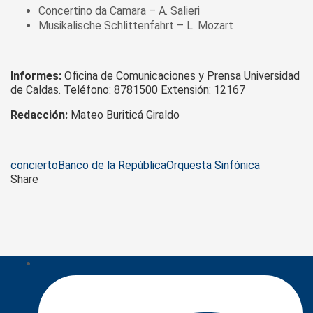
Concertino da Camara – A. Salieri
Musikalische Schlittenfahrt – L. Mozart
Informes:
Oficina de Comunicaciones y Prensa Universidad
de Caldas. Teléfono: 8781500 Extensión: 12167
Redacción:
Mateo Buriticá Giraldo
Tags
concierto
Banco de la República
Orquesta Sinfónica
Share