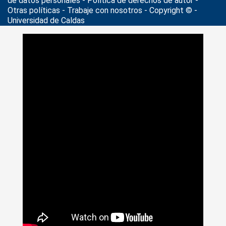
de datos personales
- Política de derechos de autor -
Otras políticas - Trabaje con nosotros - Copyright © -
Universidad de Caldas
>
Noticias
>
Universidad al Día
>
Noveno Concierto de
Temporada de la OSC