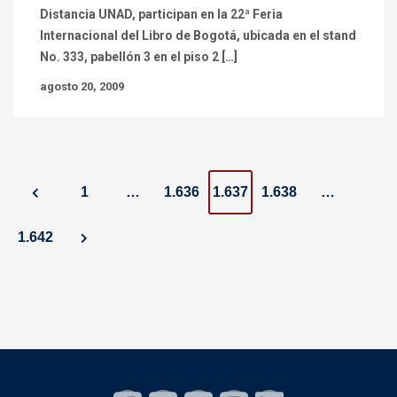
Distancia UNAD, participan en la 22ª Feria
Internacional del Libro de Bogotá, ubicada en el stand
No. 333, pabellón 3 en el piso 2 […]
agosto 20, 2009
P
1
…
1.636
1.637
1.638
…
o
1.642
s
t
s
n