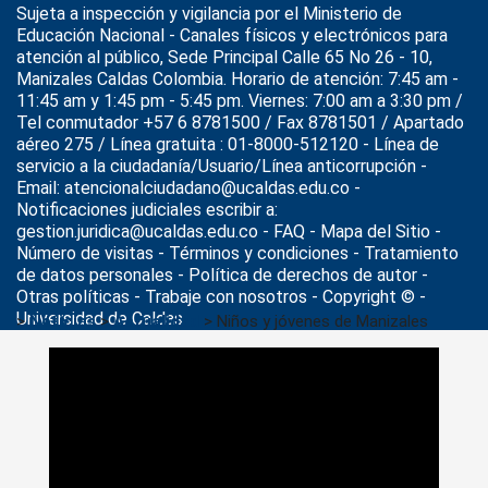
Sujeta a inspección y vigilancia por el
Ministerio de
Educación Nacional
- Canales físicos y electrónicos para
atención al público, Sede Principal Calle 65 No 26 - 10,
Manizales Caldas Colombia. Horario de atención: 7:45 am -
11:45 am y 1:45 pm - 5:45 pm. Viernes: 7:00 am a 3:30 pm /
Tel conmutador +57 6 8781500 / Fax 8781501 / Apartado
aéreo 275 / Línea gratuita : 01-8000-512120 - Línea de
servicio a la ciudadanía/Usuario/Línea anticorrupción -
Email: atencionalciudadano@ucaldas.edu.co -
Notificaciones judiciales escribir a:
gestion.juridica@ucaldas.edu.co -
FAQ - Mapa del Sitio -
Número de visitas - Términos y condiciones
-
Tratamiento
de datos personales
- Política de derechos de autor -
Otras políticas - Trabaje con nosotros - Copyright © -
Universidad de Caldas
>
Noticias
>
Actualidad
>
Niños y jóvenes de Manizales
aprenden la historia de la ciudad desde los archivos: una
iniciativa educativa de la Universidad de Caldas