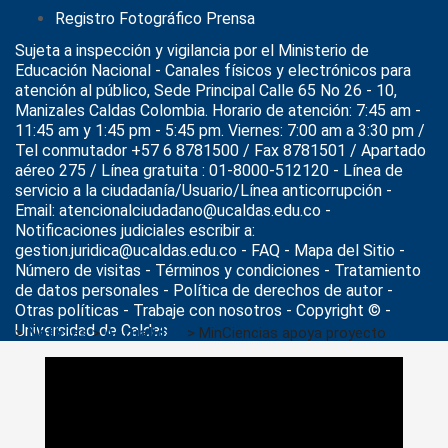
Registro Fotográfico Prensa
Sujeta a inspección y vigilancia por el
Ministerio de
Educación Nacional
- Canales físicos y electrónicos para
atención al público, Sede Principal Calle 65 No 26 - 10,
Manizales Caldas Colombia. Horario de atención: 7:45 am -
11:45 am y 1:45 pm - 5:45 pm. Viernes: 7:00 am a 3:30 pm /
Tel conmutador +57 6 8781500 / Fax 8781501 / Apartado
aéreo 275 / Línea gratuita : 01-8000-512120 - Línea de
servicio a la ciudadanía/Usuario/Línea anticorrupción -
Email: atencionalciudadano@ucaldas.edu.co -
Notificaciones judiciales escribir a:
gestion.juridica@ucaldas.edu.co -
FAQ - Mapa del Sitio -
Número de visitas - Términos y condiciones
-
Tratamiento
de datos personales
- Política de derechos de autor -
Otras políticas - Trabaje con nosotros - Copyright © -
Universidad de Caldas
>
Noticias
>
Actualidad
>
MinCiencias apoya proyecto
“Textos invisibles” que rescata escritoras olvidadas del Gran
Caldas