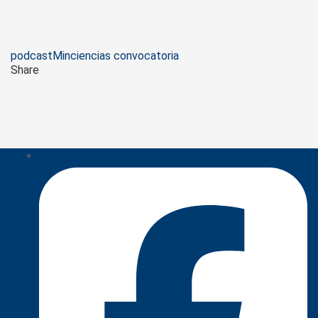
Tags
podcast
Minciencias convocatoria
Share