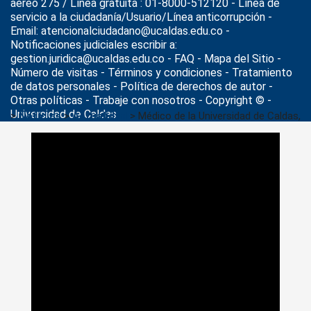
aéreo 275 / Línea gratuita : 01-8000-512120 - Línea de
servicio a la ciudadanía/Usuario/Línea anticorrupción -
Email: atencionalciudadano@ucaldas.edu.co -
Notificaciones judiciales escribir a:
gestion.juridica@ucaldas.edu.co -
FAQ - Mapa del Sitio -
Número de visitas - Términos y condiciones
-
Tratamiento
de datos personales
- Política de derechos de autor -
Otras políticas - Trabaje con nosotros - Copyright © -
Universidad de Caldas
>
Noticias
>
Actualidad
>
Médico de la Universidad de Caldas,
invitado como experto a congreso mundial en México sobre
Bioimpedancia Eléctrica