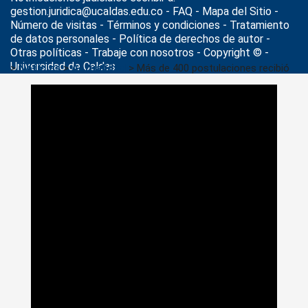
gestion.juridica@ucaldas.edu.co -
FAQ - Mapa del Sitio -
Número de visitas - Términos y condiciones
-
Tratamiento
de datos personales
- Política de derechos de autor -
Otras políticas - Trabaje con nosotros - Copyright © -
Universidad de Caldas
>
Noticias
>
Actualidad
>
Más de 400 postulaciones recibió
la convocatoria de becas doctorales liderada por la Universidad
de Caldas