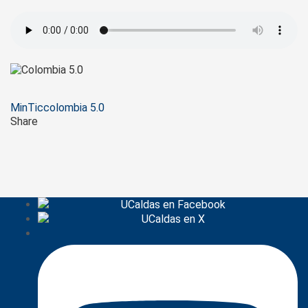
Tags
MinTic
colombia 5.0
Share