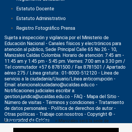
Estatuto Docente
Estatuto Administrativo
Registro Fotográfico Prensa
Sujeta a inspección y vigilancia por el
Ministerio de
Educación Nacional
- Canales físicos y electrónicos para
atención al público, Sede Principal Calle 65 No 26 - 10,
Manizales Caldas Colombia. Horario de atención: 7:45 am -
11:45 am y 1:45 pm - 5:45 pm. Viernes: 7:00 am a 3:30 pm /
Tel conmutador +57 6 8781500 / Fax 8781501 / Apartado
aéreo 275 / Línea gratuita : 01-8000-512120 - Línea de
servicio a la ciudadanía/Usuario/Línea anticorrupción -
Email: atencionalciudadano@ucaldas.edu.co -
Notificaciones judiciales escribir a:
gestion.juridica@ucaldas.edu.co -
FAQ - Mapa del Sitio -
Número de visitas - Términos y condiciones
-
Tratamiento
de datos personales
- Política de derechos de autor -
Otras políticas - Trabaje con nosotros - Copyright © -
Universidad de Caldas
>
Noticias
>
Actualidad
>
Manizales será la sede de
Colombia 5.0 en 2026, el encuentro de ecosistemas digitales