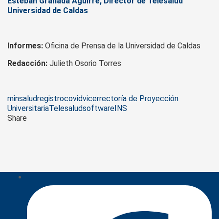
Esteban Granada Aguirre, Director de Telesalud
Universidad de Caldas
Informes:
Oficina de Prensa de la Universidad de Caldas
Redacción:
Julieth Osorio Torres
Tags
minsalud
registrocovid
vicerrectoría de Proyección
Universitaria
Telesalud
software
INS
Share