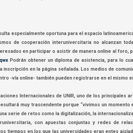
sulta especialmente oportuna para el espacio latinoameric
mos de cooperación interuniversitaria no alcanzan toda
teresados en participar o asistir de manera online al foro,
yqwx
Podrán obtener un diploma de asistencia, para lo cua
la inscripción en la página señalada. Los medios de comuni
ntro -vía online- también pueden registrarse en el mismo e
ciones Internacionales de UNIR, uno de los principales art
io resultará muy trascendente porque “vivimos un momento 
na serie de retos como la digitalización, la internacionaliz
eruniversitaria, con apuestas conjuntas y redes de relac
los tiempos en los que las universidades eran entes aislad