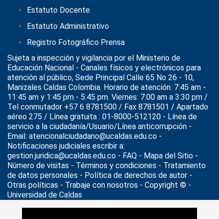
Estatuto Docente
Estatuto Administrativo
Registro Fotográfico Prensa
Sujeta a inspección y vigilancia por el
Ministerio de
Educación Nacional
- Canales físicos y electrónicos para
atención al público, Sede Principal Calle 65 No 26 - 10,
Manizales Caldas Colombia. Horario de atención: 7:45 am -
11:45 am y 1:45 pm - 5:45 pm. Viernes: 7:00 am a 3:30 pm /
Tel conmutador +57 6 8781500 / Fax 8781501 / Apartado
aéreo 275 / Línea gratuita : 01-8000-512120 - Línea de
servicio a la ciudadanía/Usuario/Línea anticorrupción -
Email: atencionalciudadano@ucaldas.edu.co -
Notificaciones judiciales escribir a:
gestion.juridica@ucaldas.edu.co -
FAQ - Mapa del Sitio -
Número de visitas - Términos y condiciones
-
Tratamiento
de datos personales
- Política de derechos de autor -
Otras políticas - Trabaje con nosotros - Copyright © -
Universidad de Caldas
>
Noticias
>
Actualidad
>
Jornada de vacunación contra la
Covid -19 para estudiantes de la Universidad de Caldas