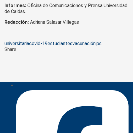
Informes:
Oficina de Comunicaciones y Prensa Universidad
de Caldas.
Redacción:
Adriana Salazar Villegas
Tags
universitaria
covid-19
estudiantes
vacunación
ips
Share