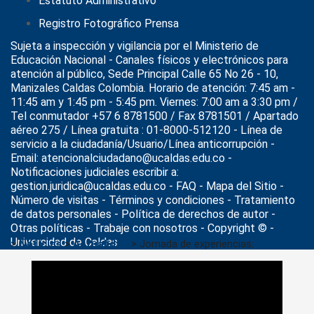
Estatuto Administrativo
Registro Fotográfico Prensa
Sujeta a inspección y vigilancia por el
Ministerio de
Educación Nacional
- Canales físicos y electrónicos para
atención al público, Sede Principal Calle 65 No 26 - 10,
Manizales Caldas Colombia. Horario de atención: 7:45 am -
11:45 am y 1:45 pm - 5:45 pm. Viernes: 7:00 am a 3:30 pm /
Tel conmutador +57 6 8781500 / Fax 8781501 / Apartado
aéreo 275 / Línea gratuita : 01-8000-512120 - Línea de
servicio a la ciudadanía/Usuario/Línea anticorrupción -
Email: atencionalciudadano@ucaldas.edu.co -
Notificaciones judiciales escribir a:
gestion.juridica@ucaldas.edu.co -
FAQ - Mapa del Sitio -
Número de visitas - Términos y condiciones
-
Tratamiento
de datos personales
- Política de derechos de autor -
Otras políticas - Trabaje con nosotros - Copyright © -
Universidad de Caldas
>
Noticias
>
Actualidad
>
Jornada de experiencias:
“Restauración ecológica: de la investigación a los procesos
comunitarios”