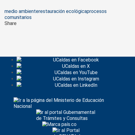
Tags
medio ambiente
restauración ecológica
procesos
comunitarios
Share