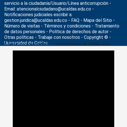
servicio a la ciudadanía/Usuario/Línea anticorrupción -
Email: atencionalciudadano@ucaldas.edu.co -
Notificaciones judiciales escribir a:
gestion.juridica@ucaldas.edu.co -
FAQ - Mapa del Sitio -
Número de visitas - Términos y condiciones
-
Tratamiento
de datos personales
- Política de derechos de autor -
Otras políticas - Trabaje con nosotros - Copyright © -
Universidad de Caldas
>
Noticias
>
Actualidad
>
Instituciones de Caldas unen
fuerzas para garantizar alimentación adecuada en el Día
Mundial de la Alimentación