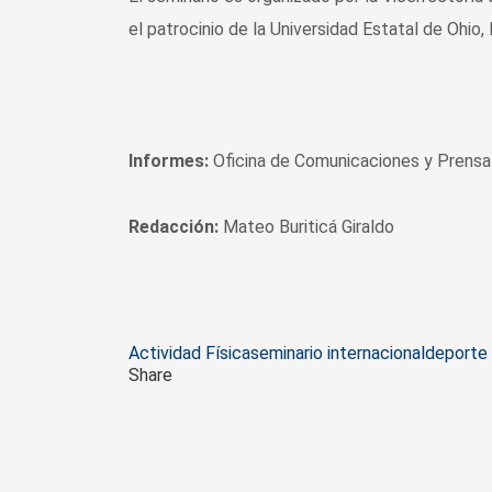
el patrocinio de la Universidad Estatal de Ohi
Informes:
Oficina de Comunicaciones y Prensa 
Redacción:
Mateo Buriticá Giraldo
Tags
Actividad Física
seminario internacional
deporte 
Share