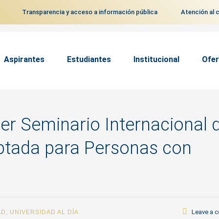
Transparencia y acceso a información pública
Atención al 
Aspirantes
Estudiantes
Institucional
Ofer
mer Seminario Internacional 
aptada para Personas con
Leave a 
AD
,
UNIVERSIDAD AL DÍA