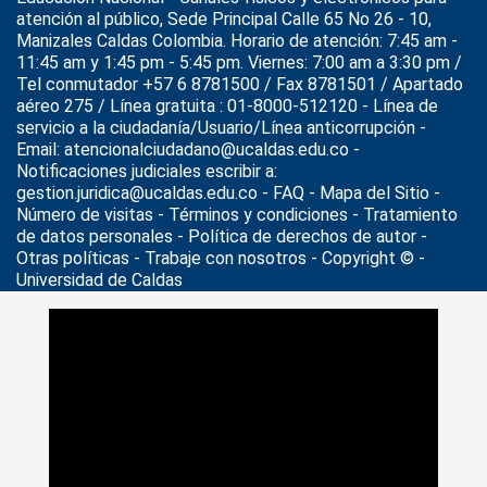
atención al público, Sede Principal Calle 65 No 26 - 10,
Manizales Caldas Colombia. Horario de atención: 7:45 am -
11:45 am y 1:45 pm - 5:45 pm. Viernes: 7:00 am a 3:30 pm /
Tel conmutador +57 6 8781500 / Fax 8781501 / Apartado
aéreo 275 / Línea gratuita : 01-8000-512120 - Línea de
servicio a la ciudadanía/Usuario/Línea anticorrupción -
Email: atencionalciudadano@ucaldas.edu.co -
Notificaciones judiciales escribir a:
gestion.juridica@ucaldas.edu.co -
FAQ - Mapa del Sitio -
Número de visitas - Términos y condiciones
-
Tratamiento
de datos personales
- Política de derechos de autor -
Otras políticas - Trabaje con nosotros - Copyright © -
Universidad de Caldas
>
Noticias
>
Actualidad
>
Inscripciones abiertas al diplomado
“Masculinidades para la prevención de la violencia de género”