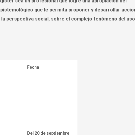
agister sea un profesional que logre una apropiación del
pistemológico que le permita proponer y desarrollar acci
de la perspectiva social, sobre el complejo fenómeno del us
Fecha
Del 20 de septiembre