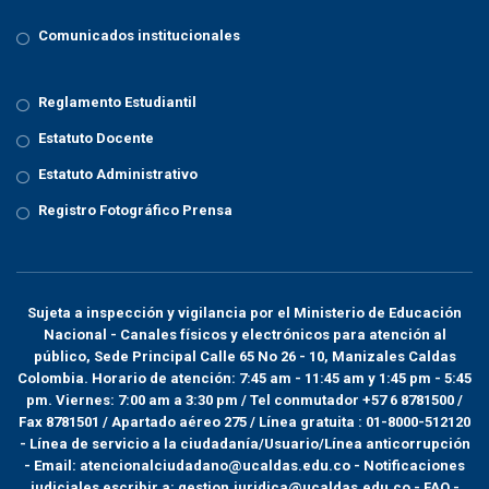
Comunicados institucionales
Reglamento Estudiantil
Estatuto Docente
Estatuto Administrativo
Registro Fotográfico Prensa
Sujeta a inspección y vigilancia por el
Ministerio de Educación
Nacional
- Canales físicos y electrónicos para atención al
público, Sede Principal Calle 65 No 26 - 10, Manizales Caldas
Colombia. Horario de atención: 7:45 am - 11:45 am y 1:45 pm - 5:45
pm. Viernes: 7:00 am a 3:30 pm / Tel conmutador +57 6 8781500 /
Fax 8781501 / Apartado aéreo 275 / Línea gratuita : 01-8000-512120
- Línea de servicio a la ciudadanía/Usuario/Línea anticorrupción
- Email: atencionalciudadano@ucaldas.edu.co - Notificaciones
judiciales escribir a: gestion.juridica@ucaldas.edu.co -
FAQ -