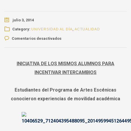
julio 3, 2014
Category:
UNIVERSIDAD AL DÍA
,
ACTUALIDAD
en
Comentarios desactivados
Estudiantes
del
Programa
de
INICIATIVA DE LOS MISMOS ALUMNOS PARA
Artes
INCENTIVAR INTERCAMBIOS
Escénicas
conocieron
experiencias
Estudiantes del Programa de Artes Escénicas
de
conocieron experiencias de movilidad académica
movilidad
académica