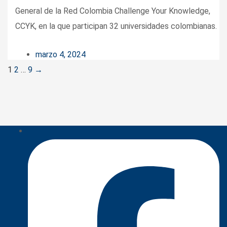
General de la Red Colombia Challenge Your Knowledge,
CCYK, en la que participan 32 universidades colombianas.
marzo 4, 2024
Posts
1
2
…
9
→
navigation