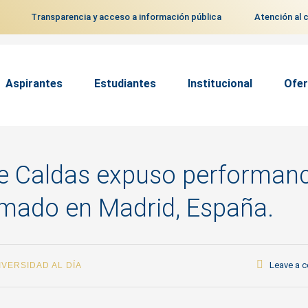
Transparencia y acceso a información pública
Atención al 
Aspirantes
Estudiantes
Institucional
Ofer
 de Caldas expuso performan
Armado en Madrid, España.
Leave a 
IVERSIDAD AL DÍA