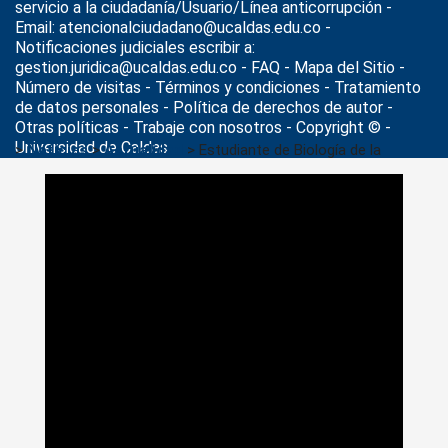
servicio a la ciudadanía/Usuario/Línea anticorrupción -
Email: atencionalciudadano@ucaldas.edu.co -
Notificaciones judiciales escribir a:
gestion.juridica@ucaldas.edu.co -
FAQ - Mapa del Sitio -
Número de visitas - Términos y condiciones
-
Tratamiento
de datos personales
- Política de derechos de autor -
Otras políticas - Trabaje con nosotros - Copyright © -
Universidad de Caldas
>
Noticias
>
Actualidad
>
Estudiante de Biología de la
Universidad de Caldas, ganadora de la Beca Colombia
Biodiversa I–2025