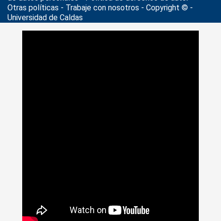
Otras políticas - Trabaje con nosotros - Copyright © -
Universidad de Caldas
>
Noticias
>
Ucaldas Acreditada
>
Está abierta la
convocatoria para elegir al director del Doctorado en Filosofía