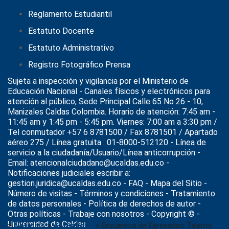
Reglamento Estudiantil
Estatuto Docente
Estatuto Administrativo
Registro Fotográfico Prensa
Sujeta a inspección y vigilancia por el
Ministerio de
Educación Nacional
- Canales físicos y electrónicos para
atención al público, Sede Principal Calle 65 No 26 - 10,
Manizales Caldas Colombia. Horario de atención: 7:45 am -
11:45 am y 1:45 pm - 5:45 pm. Viernes: 7:00 am a 3:30 pm /
Tel conmutador +57 6 8781500 / Fax 8781501 / Apartado
aéreo 275 / Línea gratuita : 01-8000-512120 - Línea de
servicio a la ciudadanía/Usuario/Línea anticorrupción -
Email: atencionalciudadano@ucaldas.edu.co -
Notificaciones judiciales escribir a:
gestion.juridica@ucaldas.edu.co -
FAQ - Mapa del Sitio -
Número de visitas - Términos y condiciones
-
Tratamiento
de datos personales
- Política de derechos de autor -
Otras políticas - Trabaje con nosotros - Copyright © -
Universidad de Caldas
>
Noticias
>
Actualidad
>
Encuentro de Egresados Talento